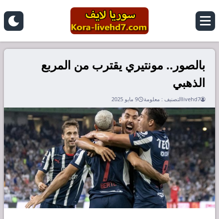
بالصور.. مونتيري يقترب من المربع
الذهبي
livehd7
التصنيف :
معلومة
9 مايو 2025