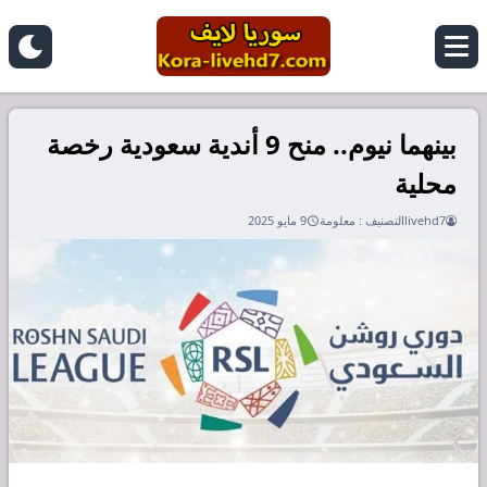
بينهما نيوم.. منح 9 أندية سعودية رخصة
محلية
livehd7
التصنيف :
معلومة
9 مايو 2025