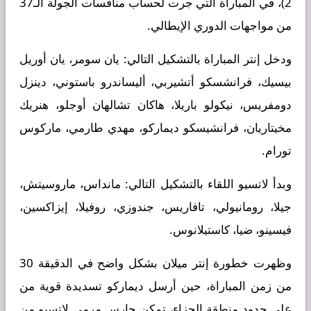
2)، في المباراة التي جرت لحساب منافسات الجولة الـ37
من مواجهات الدوري الإيطالي.
ودخل إنتر المباراة بالتشكيل التالي: يان سومر، يان أوريل
بيسيك، فرانشسكو أتشيربي، أليساندرو باستوني، دينزل
دومفريس، نيكولو باريلا، هاكان تشالهان أوجلو، هنريك
مخيتاريان، فرانشيسكو ديماركو، مهدي طارمي، ماركوس
تورام.
وبدأ لاتسيو اللقاء بالتشكيل التالي: مانداس، ماروسيتش،
جيلا، رومانيولي، تافاريس، جندوزي، روفيلا، إيزاكسين،
فيسينو، ضيا، كاستيلانوس.
وظهرت خطورة إنتر ميلان بشكل واضح في الدقيقة 30
من زمن المباراة، حين أرسل ديماركو تسديدة قوية من
على حدود منطقة الجزاء، تمكن حارس مرمى لاتسيو من