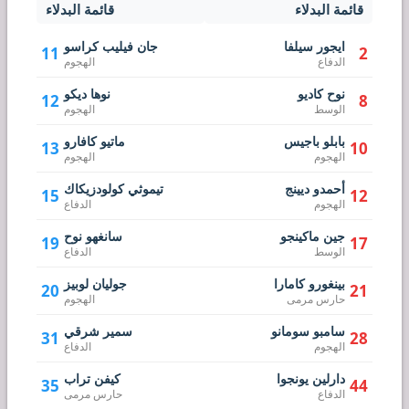
قائمة البدلاء
قائمة البدلاء
ايجور سيلفا
جان فيليب كراسو
11
2
الدفاع
الهجوم
نوح كاديو
نوها ديكو
12
8
الوسط
الهجوم
بابلو باجيس
ماتيو كافارو
13
10
الهجوم
الهجوم
أحمدو ديينج
تيموثي كولودزيكاك
15
12
الهجوم
الدفاع
جين ماكينجو
سانغهو نوح
19
17
الوسط
الدفاع
بينغورو كامارا
جوليان لوبيز
20
21
حارس مرمى
الهجوم
سامبو سومانو
سمير شرقي
31
28
الهجوم
الدفاع
دارلين يونجوا
كيفن تراب
35
44
الدفاع
حارس مرمى