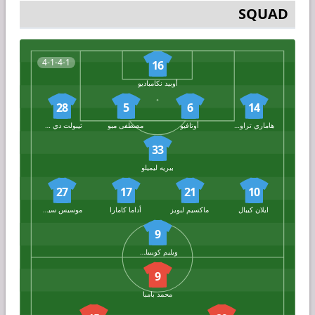
SQUAD
4-1-4-1
16
أوبيد نكامباديو
28
5
6
14
هاماري تراوري
أوتافيو
مصطفى مبو
ثيبولت دي سميت
33
بيريه ليميلو
27
17
21
10
ايلان كيبال
ماكسيم لبويز
أداما كامارا
موسيس سيمون
9
ويليم كويبيلس
9
محمد بامبا