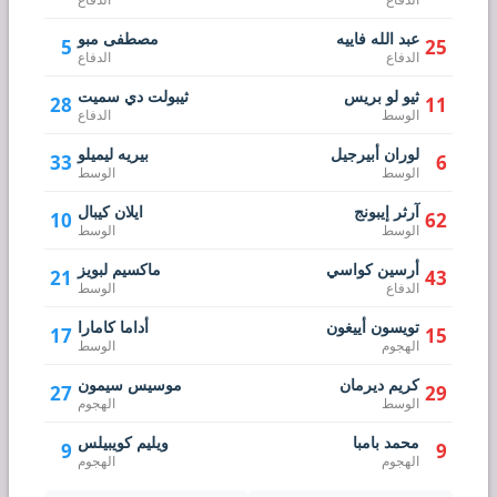
عبد الله فاييه
مصطفى مبو
5
25
الدفاع
الدفاع
ثيو لو بريس
ثيبولت دي سميت
28
11
الوسط
الدفاع
لوران أبيرجيل
بيريه ليميلو
33
6
الوسط
الوسط
آرثر إيبونج
ايلان كيبال
10
62
الوسط
الوسط
أرسين كواسي
ماكسيم لبويز
21
43
الدفاع
الوسط
تويسون أييغون
أداما كامارا
17
15
الهجوم
الوسط
كريم ديرمان
موسيس سيمون
27
29
الوسط
الهجوم
محمد بامبا
ويليم كويبيلس
9
9
الهجوم
الهجوم