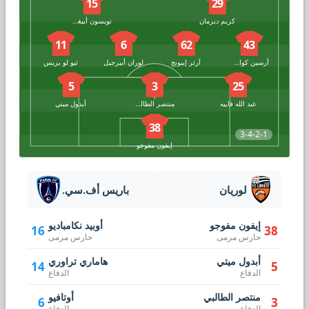
15
29
كريم ديرمان
تويسون أييغون
11
6
62
43
أرسين كواسي
آرثر إيبونج
لوران أبيرجيل
ثيو لو بريس
5
3
25
عبد الله فاييه
منتصر الطالبي
أبدول ميتي
38
3-4-2-1
إيفون مفوجو
لوريان
باريس أف.سي.
إيفون مفوجو
أوبيد نكامباديو
16
38
حارس مرمى
حارس مرمى
أبدول ميتي
هاماري تراوري
14
5
الدفاع
الدفاع
منتصر الطالبي
أوتافيو
6
3
الدفاع
الدفاع